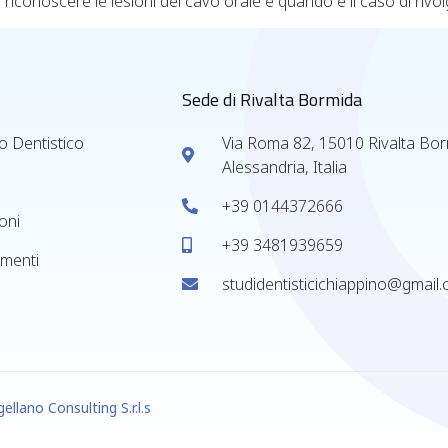
iconoscere le lesioni del cavo orale e quando è il caso di rivolge
Sede di Rivalta Bormida
o Dentistico
Via Roma 82, 15010 Rivalta Bo
Alessandria, Italia
+39 0144372666
oni
+39 3481939659
menti
studidentisticichiappino@gmail
ellano Consulting S.r.l.s
.