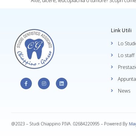
Afte, ulcere, leucoplachia o tumore? Scopri come r
Link Utili
Lo Studi
Lo staff
Prestazi
Appunta
News
@2023 – Studi Chiappino PIVA. 02684220995 – Powered By
Mag