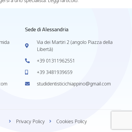
rsi a uno specialista. Leggi l’articolo.
Sede di Alessandria
rmida
Via dei Martiri 2 (angolo Piazza della
Libertà)
+39 01311962551
+39 3481939659
.com
studidentisticichiappino@gmail.com
Privacy Policy
Cookies Policy